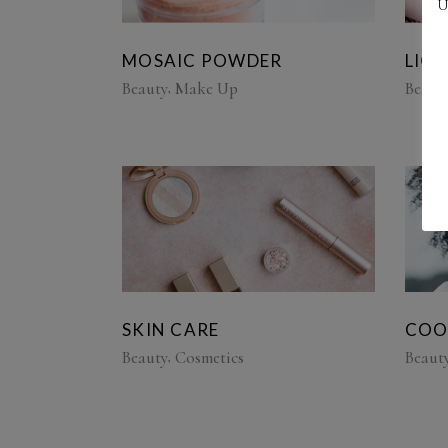
U
MOSAIC POWDER
LIQ
Beauty
Make Up
Beaut
SKIN CARE
COO
Beauty
Cosmetics
Beaut