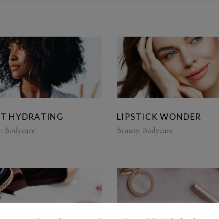
HT HYDRATING
LIPSTICK WONDER
y
Bodycare
Beauty
Bodycare