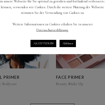
m unsere Webseite für Sie optimal zu gestalten und fortlaufend verbessern 
können, verwenden wir Cookies. Durch die weitere Nutzung der Webseite
stimmen Sie der Verwendung von Cookies zu.
UID HIGHLIGHTER
FACE SOAP
y
Bodycare
Beauty
Cosmetics
Weitere Informationen zu Cookies erhalten Sie in unserer
Datenschutzerklärung
.
AKZEPTIEREN
Ablehnen
L PRIMER
FACE PRIMER
y
Bodycare
Beauty
Make Up