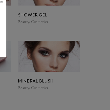
zu
SHOWER GEL
Beauty
Cosmetics
MINERAL BLUSH
Beauty
Cosmetics