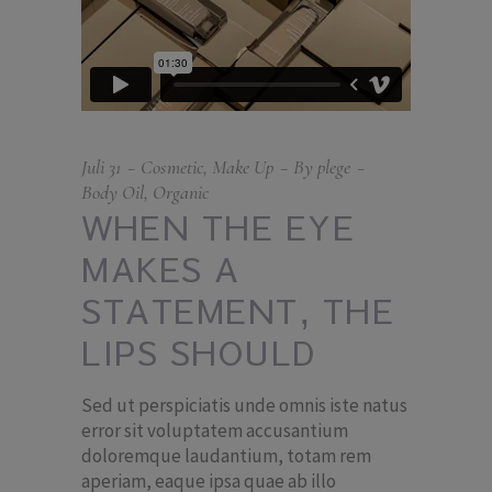
Juli
31
Cosmetic
,
Make Up
By
plege
Body Oil
,
Organic
WHEN THE EYE
MAKES A
STATEMENT, THE
LIPS SHOULD
Sed ut perspiciatis unde omnis iste natus
error sit voluptatem accusantium
doloremque laudantium, totam rem
aperiam, eaque ipsa quae ab illo