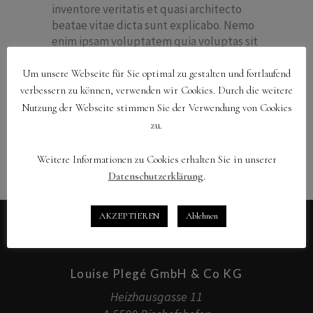
inventore veritatis et quasi architecto
beatae vitae dicta sunt explicabo. Nemo
enim ipsam voluptatem quia voluptas sit
aspernatur aut
Um unsere Webseite für Sie optimal zu gestalten und fortlaufend
verbessern zu können, verwenden wir Cookies. Durch die weitere
Nutzung der Webseite stimmen Sie der Verwendung von Cookies
zu.
Weitere Informationen zu Cookies erhalten Sie in unserer
Datenschutzerklärung
.
AKZEPTIEREN
Ablehnen
Louise Plegé GmbH & Co KG
Heizhausgasse 11